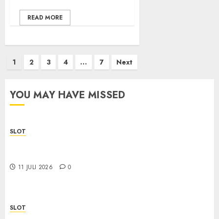
READ MORE
Paginasi
1
2
3
4
…
7
Next
pos
YOU MAY HAVE MISSED
SLOT
Slot Maxwin Modern dengan Desain Profesional
dan Stabil
11 JULI 2026
0
SLOT