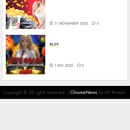
Cara Mengatur Waktu
Bermain Slot Online untuk
Maksimalkan Keuntungan
11 NOVEMBER 2025
0
SLOT
Slot Online dengan Bonus
Terbesar di 2025
1 MEI 2025
0
Copyright © All rights reserved.
|
ChromeNews
by AF themes.