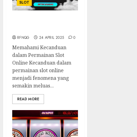
SLOT
Slot Online dan Psikologi
Pemain
RFNQG
24 APRIL 2025
0
Memahami Kecanduan
dalam Permainan Slot
Online Kecanduan dalam
permainan slot online
menjadi fenomena yang
semakin meluas...
READ MORE