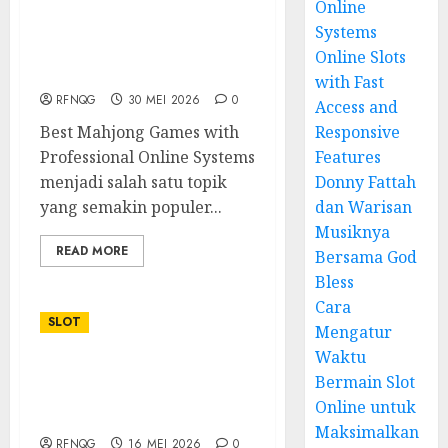
Online
3
16 MEI 2026
0
Best Mahjong Games with
Systems
Professional Online
Online Slots
SLOT
Systems
with Fast
Donny Fattah dan Warisan Musiknya
RFNQG
30 MEI 2026
0
Access and
Bersama God Bless
Best Mahjong Games with
Responsive
4
13 MARET 2026
0
Professional Online Systems
Features
menjadi salah satu topik
Donny Fattah
SLOT
yang semakin populer...
dan Warisan
Cara Mengatur Waktu Bermain Slot
Online untuk Maksimalkan
Musiknya
Keuntungan
READ MORE
5
Bersama God
11 NOVEMBER 2025
0
Bless
Cara
SLOT
SLOT
Slot Online dengan Bonus Terbesar
Mengatur
di 2025
Waktu
Online Slots with Fast
6
1 MEI 2025
0
Bermain Slot
Access and Responsive
Online untuk
Features
SLOT
Maksimalkan
RFNQG
16 MEI 2026
0