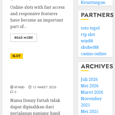
Strategi Efektif untuk
Keuntungan
Meningkatkan Peluang Menang di
Online slots with fast access
Slot Online
7
PARTNERS
and responsive features
28 APRIL 2025
0
have become an important
part of...
toto togel
rtp slot
READ MORE
win88
sbobet88
casino online
SLOT
ARCHIVES
Donny Fattah dan
Warisan Musiknya
Juli 2026
Bersama God Bless
Mei 2026
RFNQG
13 MARET 2026
Maret 2026
0
November
Nama Donny Fattah tidak
2025
dapat dipisahkan dari
Mei 2025
perjalanan panjang band