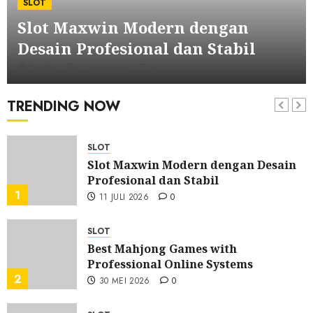
SLOT
di 2025
Slot Maxwin Modern dengan
6
1 MEI 2025
0
Desain Profesional dan Stabil
SLOT
RFNQG
11 JULI 2026
0
Strategi Efektif untuk
Meningkatkan Peluang Menang di
TRENDING NOW
Slot Online
7
28 APRIL 2025
0
SLOT
Slot Maxwin Modern dengan Desain
Profesional dan Stabil
1
11 JULI 2026
0
SLOT
Best Mahjong Games with
Professional Online Systems
2
30 MEI 2026
0