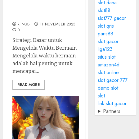
Bermain Slot Online
slot dana
untuk Maksimalkan
slot88
Keuntungan
slot777 gacor
RFNQG
11 NOVEMBER 2025
slot qris
0
paris88
Strategi Dasar untuk
slot gacor
Mengelola Waktu Bermain
liga123
Mengelola waktu bermain
situs slot
adalah hal penting untuk
amazon4d
mencapai...
slot online
slot gacor 777
READ MORE
demo slot
slot
link slot gacor
Partners