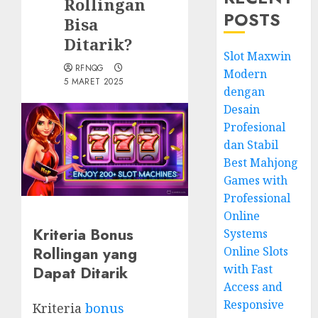
Rollingan
POSTS
Bisa
Ditarik?
Slot Maxwin
RFNQG
Modern
5 MARET 2025
dengan
Desain
Profesional
dan Stabil
Best Mahjong
Games with
Professional
Online
Kriteria Bonus
Systems
Rollingan yang
Online Slots
with Fast
Dapat Ditarik
Access and
Responsive
Kriteria
bonus