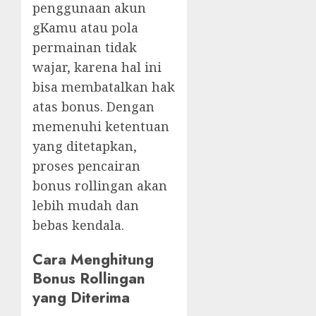
penggunaan akun
gKamu atau pola
permainan tidak
wajar, karena hal ini
bisa membatalkan hak
atas bonus. Dengan
memenuhi ketentuan
yang ditetapkan,
proses pencairan
bonus rollingan akan
lebih mudah dan
bebas kendala.
Cara Menghitung
Bonus Rollingan
yang Diterima