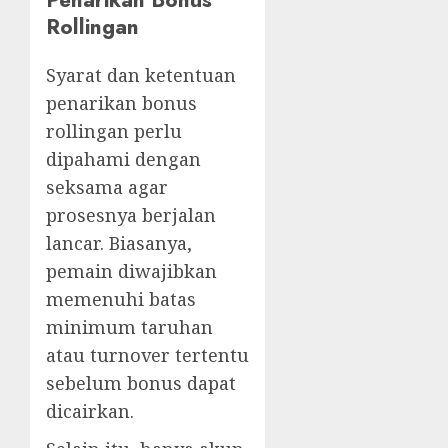
Rollingan
Syarat dan ketentuan
penarikan bonus
rollingan perlu
dipahami dengan
seksama agar
prosesnya berjalan
lancar. Biasanya,
pemain diwajibkan
memenuhi batas
minimum taruhan
atau turnover tertentu
sebelum bonus dapat
dicairkan.