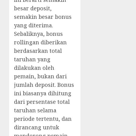
besar deposit,
semakin besar bonus
yang diterima.
Sebaliknya, bonus
rollingan diberikan
berdasarkan total
taruhan yang
dilakukan oleh
pemain, bukan dari
jumlah deposit. Bonus
ini biasanya dihitung
dari persentase total
taruhan selama
periode tertentu, dan
dirancang untuk
mendorong pemain