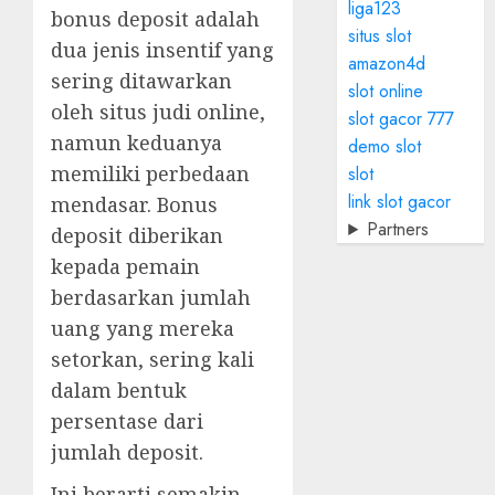
liga123
bonus deposit adalah
situs slot
dua jenis insentif yang
amazon4d
sering ditawarkan
slot online
oleh situs judi online,
slot gacor 777
namun keduanya
demo slot
memiliki perbedaan
slot
link slot gacor
mendasar. Bonus
Partners
deposit diberikan
kepada pemain
berdasarkan jumlah
uang yang mereka
setorkan, sering kali
dalam bentuk
persentase dari
jumlah deposit.
Ini berarti semakin