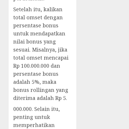
Setelah itu, kalikan
total omset dengan
persentase bonus
untuk mendapatkan
nilai bonus yang
sesuai. Misalnya, jika
total omset mencapai
Rp 100.000.000 dan
persentase bonus
adalah 5%, maka
bonus rollingan yang
diterima adalah Rp 5.
000.000. Selain itu,
penting untuk
memperhatikan