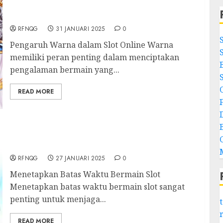
Bagaimana Slot Online Memanfaatkan Ilmu
Psikologi untuk Menarik Pemain?
RFNQG
31 JANUARI 2025
0
Pengaruh Warna dalam Slot Online Warna
S
memiliki peran penting dalam menciptakan
pengalaman bermain yang...
READ MORE
Tips Menghindari Kekalahan Besar di Slot
Online
RFNQG
27 JANUARI 2025
0
Menetapkan Batas Waktu Bermain Slot
Menetapkan batas waktu bermain slot sangat
penting untuk menjaga...
t
r
READ MORE