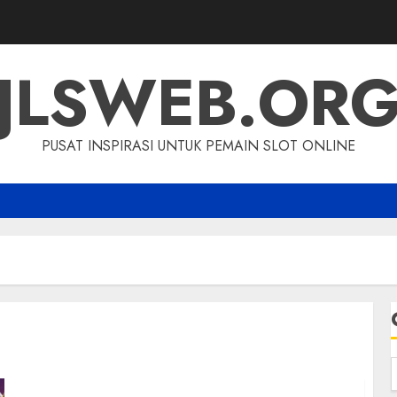
JLSWEB.OR
PUSAT INSPIRASI UNTUK PEMAIN SLOT ONLINE