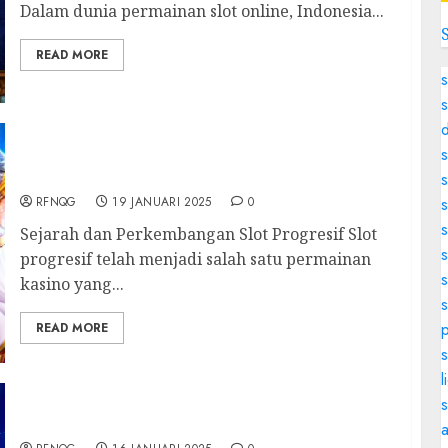
Dalam dunia permainan slot online, Indonesia...
READ MORE
s
s
Apa Itu Slot Progresif? Cara Kerjanya dan
s
Peluang Besarnya
s
RFNQG
19 JANUARI 2025
0
s
s
Sejarah dan Perkembangan Slot Progresif Slot
s
progresif telah menjadi salah satu permainan
s
kasino yang...
s
p
READ MORE
s
l
Teknologi Blockchain dalam Dunia Slot
s
Online