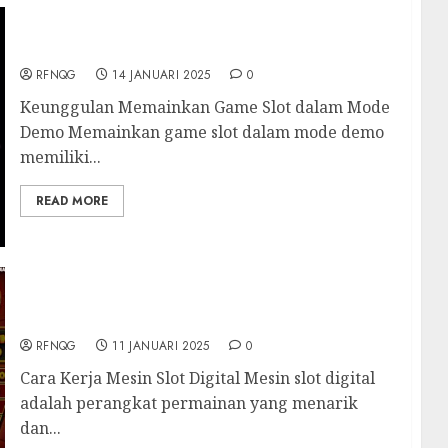
Game Slot dengan Mode Demo Terbaik
RFNQG
14 JANUARI 2025
0
Keunggulan Memainkan Game Slot dalam Mode
Demo Memainkan game slot dalam mode demo
memiliki...
READ MORE
Fakta Menarik Tentang Slot Online yang
Wajib Anda Tahu
RFNQG
11 JANUARI 2025
0
Cara Kerja Mesin Slot Digital Mesin slot digital
adalah perangkat permainan yang menarik
dan...