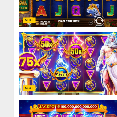
SLOT
SLOT