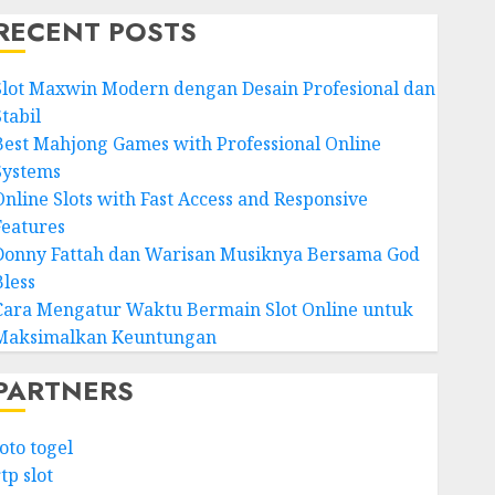
RECENT POSTS
Slot Maxwin Modern dengan Desain Profesional dan
tabil
Best Mahjong Games with Professional Online
Systems
Online Slots with Fast Access and Responsive
Features
Donny Fattah dan Warisan Musiknya Bersama God
Bless
Cara Mengatur Waktu Bermain Slot Online untuk
Maksimalkan Keuntungan
PARTNERS
oto togel
tp slot