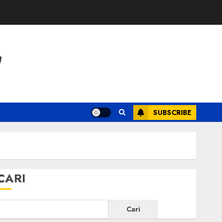
G
SUBSCRIBE
CARI
Cari