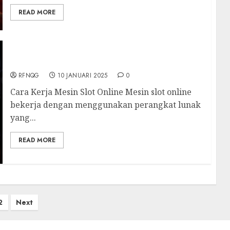
READ MORE
Cara Menghitung Peluang di Slot Online
RFNQG
10 JANUARI 2025
0
Cara Kerja Mesin Slot Online Mesin slot online
bekerja dengan menggunakan perangkat lunak
yang...
READ MORE
2
Next