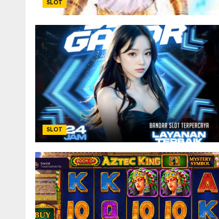
SLOT
SLOT