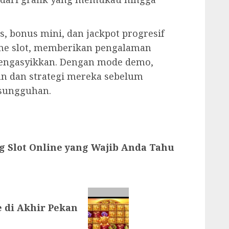
s, bonus mini, dan jackpot progresif
me slot, memberikan pengalaman
mengasyikkan. Dengan mode demo,
n dan strategi mereka sebelum
 sungguhan.
g Slot Online yang Wajib Anda Tahu
 di Akhir Pekan