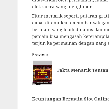
efek suara yang menghibur.
Fitur menarik seperti putaran grati
dapat ditemukan dalam banyak ga
bermain yang lebih dinamis dan 
pemain bisa mengasah keterampila
terjun ke permainan dengan uang
Post
Previous
navigation
Previous
Fakta Menarik Tentan
post:
Next
Next
Keuntungan Bermain Slot Online
post: