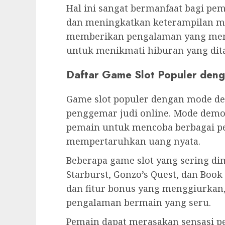
Hal ini sangat bermanfaat bagi pe
dan meningkatkan keterampilan mer
memberikan pengalaman yang me
untuk menikmati hiburan yang di
Daftar Game Slot Populer de
Game slot populer dengan mode de
penggemar judi online. Mode dem
pemain untuk mencoba berbagai p
mempertaruhkan uang nyata.
Beberapa game slot yang sering di
Starburst, Gonzo’s Quest, dan Book
dan fitur bonus yang menggiurka
pengalaman bermain yang seru.
Pemain dapat merasakan sensasi 