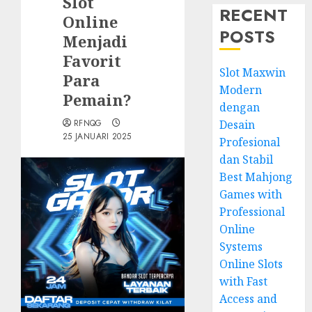
Slot
RECENT
Online
POSTS
Menjadi
Favorit
Slot Maxwin
Para
Modern
Pemain?
dengan
RFNQG
Desain
25 JANUARI 2025
Profesional
dan Stabil
Best Mahjong
Games with
Professional
Online
Systems
Online Slots
with Fast
Access and