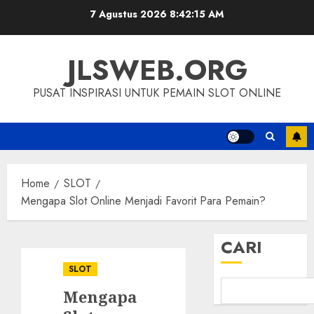
Skip
7 Agustus 2026
8:42:16 AM
to
content
JLSWEB.ORG
PUSAT INSPIRASI UNTUK PEMAIN SLOT ONLINE
Home
SLOT
Mengapa Slot Online Menjadi Favorit Para Pemain?
CARI
SLOT
Mengapa