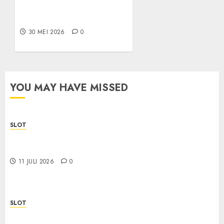
Professional Online
Systems
30 MEI 2026
0
YOU MAY HAVE MISSED
SLOT
Slot Maxwin Modern dengan Desain Profesional
dan Stabil
11 JULI 2026
0
SLOT
Best Mahjong Games with Professional Online