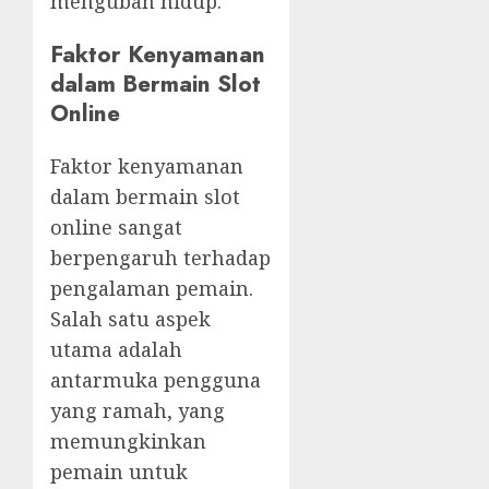
mengubah hidup.
Faktor Kenyamanan
dalam Bermain Slot
Online
Faktor kenyamanan
dalam bermain slot
online sangat
berpengaruh terhadap
pengalaman pemain.
Salah satu aspek
utama adalah
antarmuka pengguna
yang ramah, yang
memungkinkan
pemain untuk