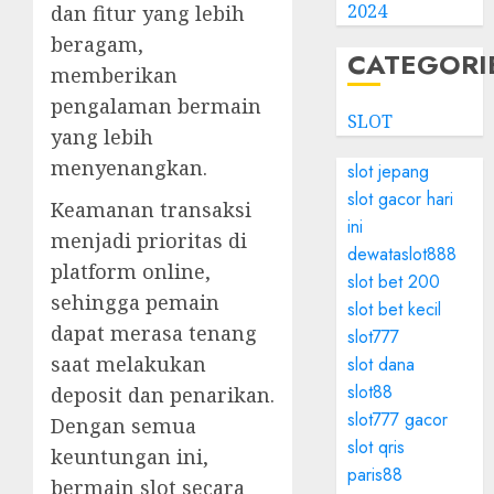
2024
dan fitur yang lebih
beragam,
CATEGORI
memberikan
pengalaman bermain
SLOT
yang lebih
menyenangkan.
slot jepang
slot gacor hari
Keamanan transaksi
ini
menjadi prioritas di
dewataslot888
platform online,
slot bet 200
sehingga pemain
slot bet kecil
dapat merasa tenang
slot777
saat melakukan
slot dana
slot88
deposit dan penarikan.
slot777 gacor
Dengan semua
slot qris
keuntungan ini,
paris88
bermain slot secara