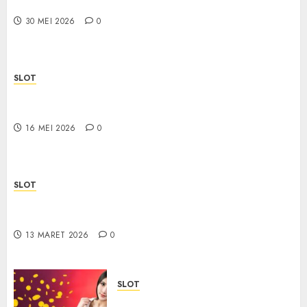
Systems
30 MEI 2026
0
SLOT
Online Slots with Fast Access and Responsive
Features
16 MEI 2026
0
SLOT
Donny Fattah dan Warisan Musiknya Bersama
God Bless
13 MARET 2026
0
SLOT
Cara Mengatur Waktu