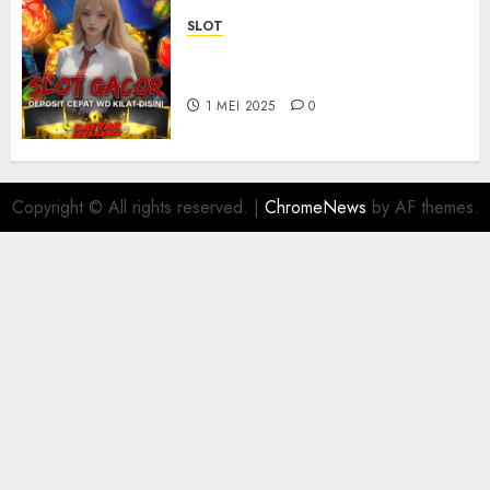
SLOT
Slot Online dengan Bonus
Terbesar di 2025
1 MEI 2025
0
Copyright © All rights reserved.
|
ChromeNews
by AF themes.