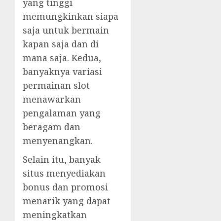
yang tinggi
memungkinkan siapa
saja untuk bermain
kapan saja dan di
mana saja. Kedua,
banyaknya variasi
permainan slot
menawarkan
pengalaman yang
beragam dan
menyenangkan.
Selain itu, banyak
situs menyediakan
bonus dan promosi
menarik yang dapat
meningkatkan