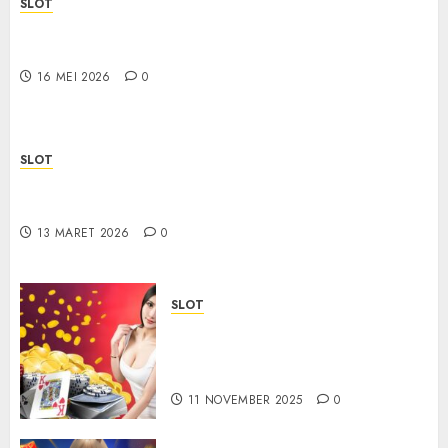
SLOT
Online Slots with Fast Access and Responsive
Features
16 MEI 2026
0
SLOT
Donny Fattah dan Warisan Musiknya Bersama
God Bless
13 MARET 2026
0
SLOT
Cara Mengatur Waktu
Bermain Slot Online untuk
Maksimalkan Keuntungan
11 NOVEMBER 2025
0