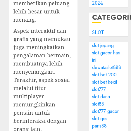
2024
memberikan peluang
lebih besar untuk
CATEGORI
menang.
Aspek interaktif dan
SLOT
grafis yang memukau
slot jepang
juga meningkatkan
slot gacor hari
pengalaman bermain,
ini
membuatnya lebih
dewataslot888
menyenangkan.
slot bet 200
Terakhir, aspek sosial
slot bet kecil
melalui fitur
slot777
multiplayer
slot dana
slot88
memungkinkan
slot777 gacor
pemain untuk
slot qris
berinteraksi dengan
paris88
orang lain,