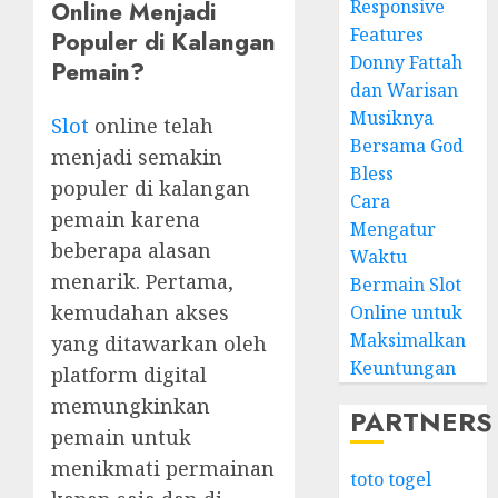
Responsive
Online Menjadi
Features
Populer di Kalangan
Donny Fattah
Pemain?
dan Warisan
Musiknya
Slot
online telah
Bersama God
menjadi semakin
Bless
populer di kalangan
Cara
pemain karena
Mengatur
beberapa alasan
Waktu
menarik. Pertama,
Bermain Slot
kemudahan akses
Online untuk
Maksimalkan
yang ditawarkan oleh
Keuntungan
platform digital
memungkinkan
PARTNERS
pemain untuk
menikmati permainan
toto togel