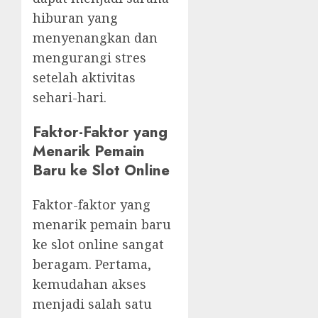
hiburan yang
menyenangkan dan
mengurangi stres
setelah aktivitas
sehari-hari.
Faktor-Faktor yang
Menarik Pemain
Baru ke Slot Online
Faktor-faktor yang
menarik pemain baru
ke slot online sangat
beragam. Pertama,
kemudahan akses
menjadi salah satu