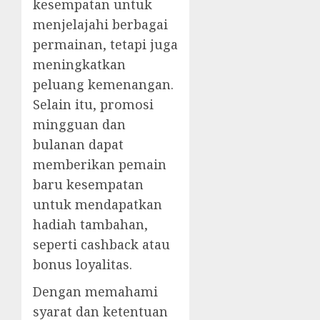
kesempatan untuk
menjelajahi berbagai
permainan, tetapi juga
meningkatkan
peluang kemenangan.
Selain itu, promosi
mingguan dan
bulanan dapat
memberikan pemain
baru kesempatan
untuk mendapatkan
hadiah tambahan,
seperti cashback atau
bonus loyalitas.
Dengan memahami
syarat dan ketentuan