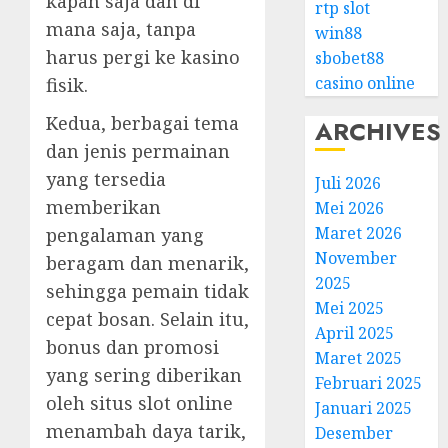
kapan saja dan di
rtp slot
mana saja, tanpa
win88
harus pergi ke kasino
sbobet88
casino online
fisik.
Kedua, berbagai tema
ARCHIVES
dan jenis permainan
yang tersedia
Juli 2026
memberikan
Mei 2026
Maret 2026
pengalaman yang
November
beragam dan menarik,
2025
sehingga pemain tidak
Mei 2025
cepat bosan. Selain itu,
April 2025
bonus dan promosi
Maret 2025
yang sering diberikan
Februari 2025
oleh situs slot online
Januari 2025
menambah daya tarik,
Desember