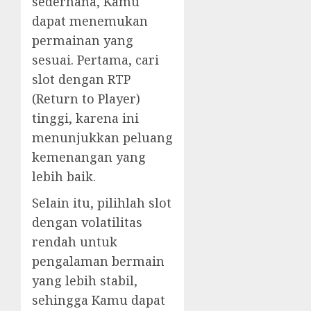
sederhana, Kamu
dapat menemukan
permainan yang
sesuai. Pertama, cari
slot dengan RTP
(Return to Player)
tinggi, karena ini
menunjukkan peluang
kemenangan yang
lebih baik.
Selain itu, pilihlah slot
dengan volatilitas
rendah untuk
pengalaman bermain
yang lebih stabil,
sehingga Kamu dapat