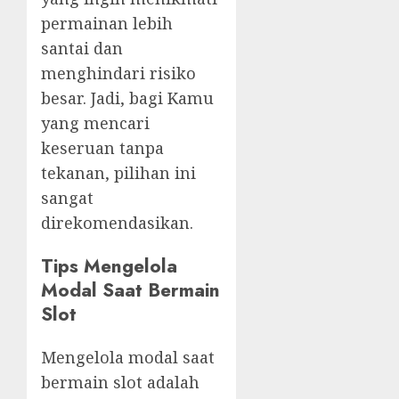
permainan lebih
santai dan
menghindari risiko
besar. Jadi, bagi Kamu
yang mencari
keseruan tanpa
tekanan, pilihan ini
sangat
direkomendasikan.
Tips Mengelola
Modal Saat Bermain
Slot
Mengelola modal saat
bermain slot adalah