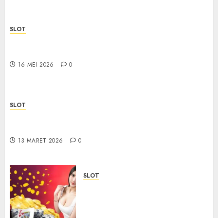
SLOT
Online Slots with Fast Access and Responsive
Features
16 MEI 2026
0
SLOT
Donny Fattah dan Warisan Musiknya Bersama
God Bless
13 MARET 2026
0
SLOT
Cara Mengatur Waktu
Bermain Slot Online untuk
Maksimalkan Keuntungan