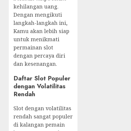
kehilangan uang.
Dengan mengikuti
langkah-langkah ini,
Kamu akan lebih siap
untuk menikmati
permainan slot
dengan percaya diri
dan kesenangan.
Daftar Slot Populer
dengan Volatilitas
Rendah
Slot dengan volatilitas
rendah sangat populer
di kalangan pemain