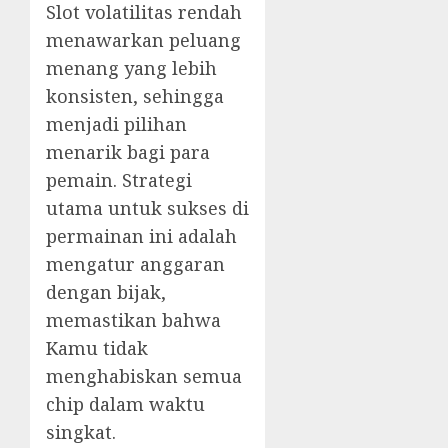
Slot volatilitas rendah
menawarkan peluang
menang yang lebih
konsisten, sehingga
menjadi pilihan
menarik bagi para
pemain. Strategi
utama untuk sukses di
permainan ini adalah
mengatur anggaran
dengan bijak,
memastikan bahwa
Kamu tidak
menghabiskan semua
chip dalam waktu
singkat.