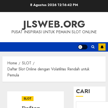
Skip
8 Agustus 2026
12:16:43 PM
to
content
JLSWEB.ORG
PUSAT INSPIRASI UNTUK PEMAIN SLOT ONLINE
Home
SLOT
Daftar Slot Online dengan Volatilitas Rendah untuk
Pemula
CARI
SLOT