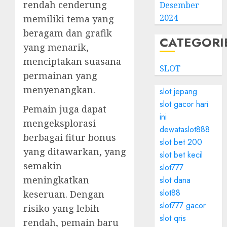
rendah cenderung
Desember
2024
memiliki tema yang
beragam dan grafik
CATEGORI
yang menarik,
menciptakan suasana
SLOT
permainan yang
menyenangkan.
slot jepang
slot gacor hari
Pemain juga dapat
ini
mengeksplorasi
dewataslot888
berbagai fitur bonus
slot bet 200
yang ditawarkan, yang
slot bet kecil
semakin
slot777
meningkatkan
slot dana
slot88
keseruan. Dengan
slot777 gacor
risiko yang lebih
slot qris
rendah, pemain baru