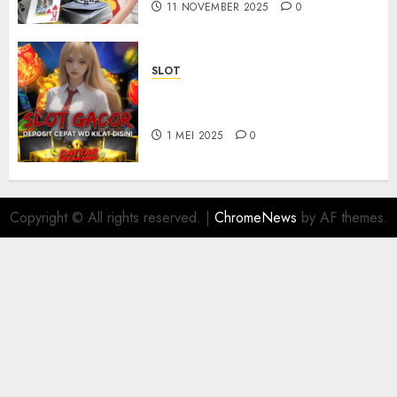
11 NOVEMBER 2025
0
SLOT
Slot Online dengan Bonus
Terbesar di 2025
1 MEI 2025
0
Copyright © All rights reserved.
|
ChromeNews
by AF themes.