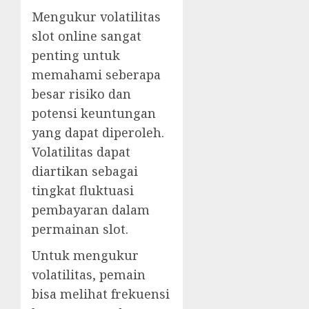
Mengukur volatilitas
slot online sangat
penting untuk
memahami seberapa
besar risiko dan
potensi keuntungan
yang dapat diperoleh.
Volatilitas dapat
diartikan sebagai
tingkat fluktuasi
pembayaran dalam
permainan slot.
Untuk mengukur
volatilitas, pemain
bisa melihat frekuensi