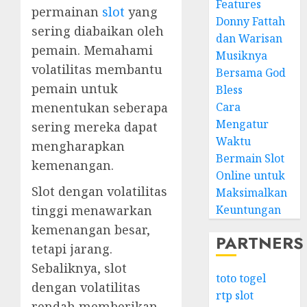
Features
permainan
slot
yang
Donny Fattah
sering diabaikan oleh
dan Warisan
pemain. Memahami
Musiknya
volatilitas membantu
Bersama God
pemain untuk
Bless
Cara
menentukan seberapa
Mengatur
sering mereka dapat
Waktu
mengharapkan
Bermain Slot
kemenangan.
Online untuk
Slot dengan volatilitas
Maksimalkan
Keuntungan
tinggi menawarkan
kemenangan besar,
PARTNERS
tetapi jarang.
Sebaliknya, slot
toto togel
dengan volatilitas
rtp slot
rendah memberikan