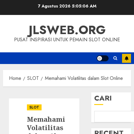
Skip
7 Agustus 2026
5:05:06 AM
to
content
JLSWEB.ORG
PUSAT INSPIRASI UNTUK PEMAIN SLOT ONLINE
Home
SLOT
Memahami Volatilitas dalam Slot Online
CARI
SLOT
Memahami
Volatilitas
RECENT