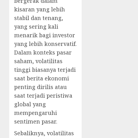
bergerak dalam
kisaran yang lebih
stabil dan tenang,
yang sering kali
menarik bagi investor
yang lebih konservatif.
Dalam konteks pasar
saham, volatilitas
tinggi biasanya terjadi
saat berita ekonomi
penting dirilis atau
saat terjadi peristiwa
global yang
mempengaruhi
sentimen pasar.
Sebaliknya, volatilitas