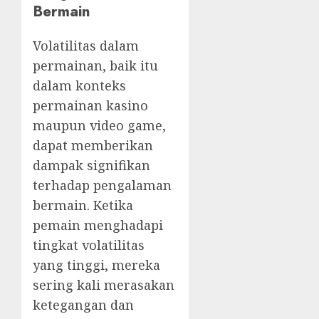
Bermain
Volatilitas dalam
permainan, baik itu
dalam konteks
permainan kasino
maupun video game,
dapat memberikan
dampak signifikan
terhadap pengalaman
bermain. Ketika
pemain menghadapi
tingkat volatilitas
yang tinggi, mereka
sering kali merasakan
ketegangan dan