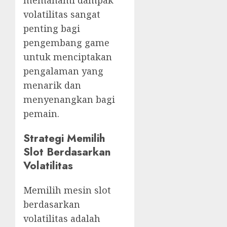
volatilitas sangat
penting bagi
pengembang game
untuk menciptakan
pengalaman yang
menarik dan
menyenangkan bagi
pemain.
Strategi Memilih
Slot Berdasarkan
Volatilitas
Memilih mesin slot
berdasarkan
volatilitas adalah