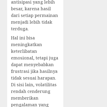
antisipasi yang lebih
besar, karena hasil
dari setiap permainan
menjadi lebih tidak
terduga.
Hal ini bisa
meningkatkan
keterlibatan
emosional, tetapi juga
dapat menyebabkan
frustrasi jika hasilnya
tidak sesuai harapan.
Di sisi lain, volatilitas
rendah cenderung
memberikan
pengalaman yang