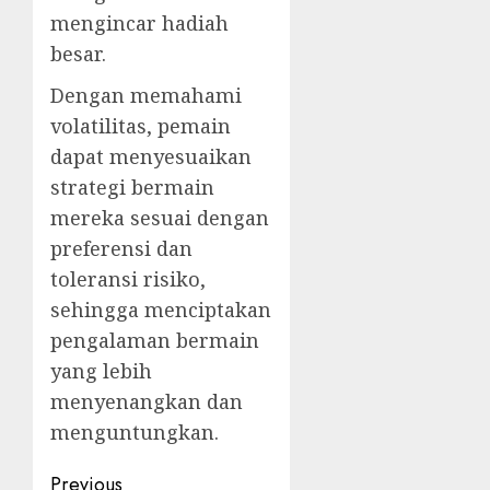
mengincar hadiah
besar.
Dengan memahami
volatilitas, pemain
dapat menyesuaikan
strategi bermain
mereka sesuai dengan
preferensi dan
toleransi risiko,
sehingga menciptakan
pengalaman bermain
yang lebih
menyenangkan dan
menguntungkan.
Post
Previous