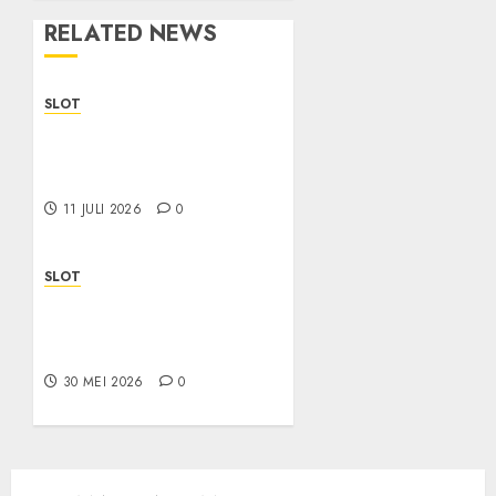
RELATED NEWS
SLOT
Slot Maxwin Modern
dengan Desain
Profesional dan Stabil
11 JULI 2026
0
SLOT
Best Mahjong Games with
Professional Online
Systems
30 MEI 2026
0