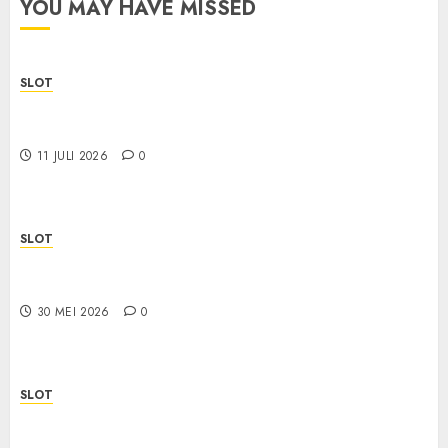
YOU MAY HAVE MISSED
SLOT
Slot Maxwin Modern dengan Desain Profesional
dan Stabil
11 JULI 2026
0
SLOT
Best Mahjong Games with Professional Online
Systems
30 MEI 2026
0
SLOT
Online Slots with Fast Access and Responsive
Features