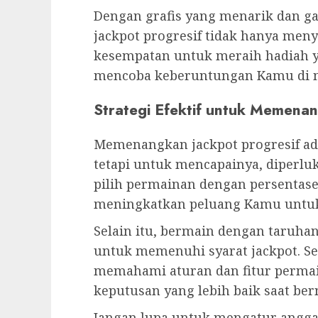
Dengan grafis yang menarik dan g
jackpot progresif tidak hanya men
kesempatan untuk meraih hadiah yan
mencoba keberuntungan Kamu di me
Strategi Efektif untuk Memenan
Memenangkan jackpot progresif ad
tetapi untuk mencapainya, diperluka
pilih permainan dengan persentase
meningkatkan peluang Kamu untu
Selain itu, bermain dengan taruh
untuk memenuhi syarat jackpot. S
memahami aturan dan fitur perma
keputusan yang lebih baik saat ber
Jangan lupa untuk mengatur angga