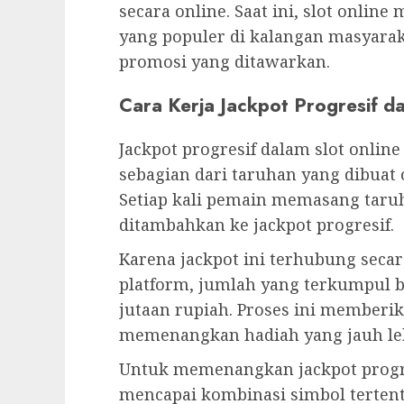
secara online. Saat ini, slot onlin
yang populer di kalangan masyarak
promosi yang ditawarkan.
Cara Kerja Jackpot Progresif d
Jackpot progresif dalam slot onli
sebagian dari taruhan yang dibuat 
Setiap kali pemain memasang taruh
ditambahkan ke jackpot progresif.
Karena jackpot ini terhubung seca
platform, jumlah yang terkumpul bi
jutaan rupiah. Proses ini memberi
memenangkan hadiah yang jauh lebi
Untuk memenangkan jackpot progre
mencapai kombinasi simbol terten