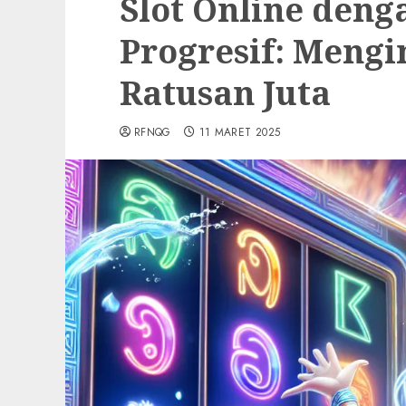
Slot Online deng
Progresif: Mengi
Ratusan Juta
RFNQG
11 MARET 2025