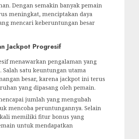
inan. Dengan semakin banyak pemain
terus meningkat, menciptakan daya
 yang mencari keberuntungan besar
n Jackpot Progresif
resif menawarkan pengalaman yang
 Salah satu keuntungan utama
angan besar, karena jackpot ini terus
aruhan yang dipasang oleh pemain.
a mencapai jumlah yang mengubah
tuk mencoba peruntungannya. Selain
 kali memiliki fitur bonus yang
pemain untuk mendapatkan