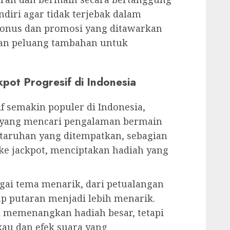
ndiri agar tidak terjebak dalam
bonus dan promosi yang ditawarkan
kan peluang tambahan untuk
pot Progresif di Indonesia
if semakin populer di Indonesia,
 yang mencari pengalaman bermain
taruhan yang ditempatkan, sebagian
ke jackpot, menciptakan hadiah yang
ai tema menarik, dari petualangan
ap putaran menjadi lebih menarik.
k memenangkan hadiah besar, tetapi
au dan efek suara yang