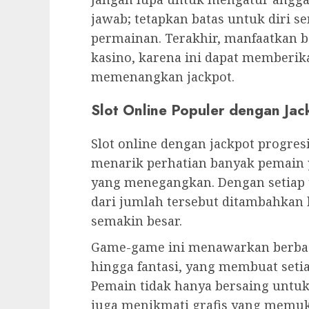
jawab; tetapkan batas untuk diri se
permainan. Terakhir, manfaatkan 
kasino, karena ini dapat memberi
memenangkan jackpot.
Slot Online Populer dengan Jack
Slot online dengan jackpot progres
menarik perhatian banyak pemain
yang menegangkan. Dengan setiap 
dari jumlah tersebut ditambahkan 
semakin besar.
Game-game ini menawarkan berbag
hingga fantasi, yang membuat seti
Pemain tidak hanya bersaing untu
juga menikmati grafis yang memuk