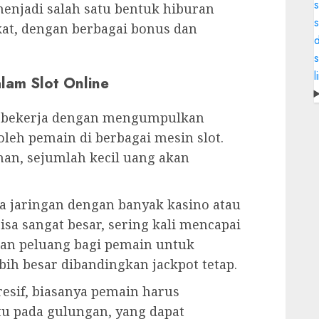
s
e menjadi salah satu bentuk hiburan
s
at, dengan berbagai bonus dan
d
s
l
alam Slot Online
ne bekerja dengan mengumpulkan
oleh pemain di berbagai mesin slot.
an, sejumlah kecil uang akan
ra jaringan dengan banyak kasino atau
sa sangat besar, sering kali mencapai
kan peluang bagi pemain untuk
h besar dibandingkan jackpot tetap.
sif, biasanya pemain harus
tu pada gulungan, yang dapat