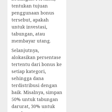
tentukan tujuan
penggunaan bonus
tersebut, apakah
untuk investasi,
tabungan, atau
membayar utang.
Selanjutnya,
alokasikan persentase
tertentu dari bonus ke
setiap kategori,
sehingga dana
terdistribusi dengan
baik. Misalnya, simpan
50% untuk tabungan
darurat, 30% untuk