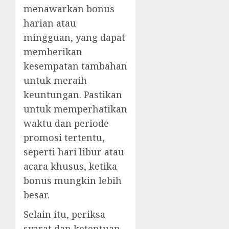
menawarkan bonus
harian atau
mingguan, yang dapat
memberikan
kesempatan tambahan
untuk meraih
keuntungan. Pastikan
untuk memperhatikan
waktu dan periode
promosi tertentu,
seperti hari libur atau
acara khusus, ketika
bonus mungkin lebih
besar.
Selain itu, periksa
syarat dan ketentuan