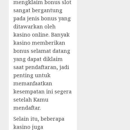
mengklaim bonus slot
sangat bergantung
pada jenis bonus yang
ditawarkan oleh
kasino online. Banyak
kasino memberikan
bonus selamat datang
yang dapat diklaim
saat pendaftaran, jadi
penting untuk
memanfaatkan
kesempatan ini segera
setelah Kamu
mendaftar.
Selain itu, beberapa
kasino juga