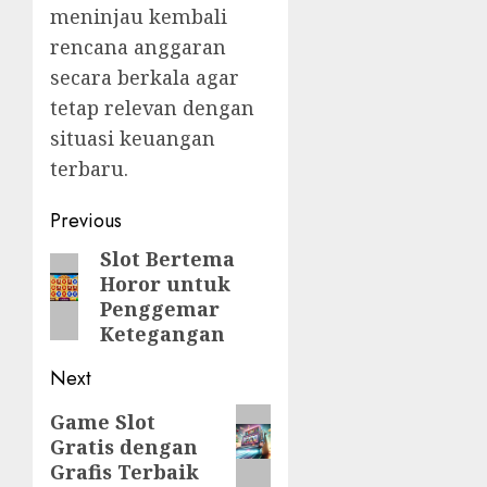
meninjau kembali
rencana anggaran
secara berkala agar
tetap relevan dengan
situasi keuangan
terbaru.
Post
Previous
navigation
Slot Bertema
Previous
Horor untuk
post:
Penggemar
Ketegangan
Next
Next
Game Slot
Gratis dengan
post:
Grafis Terbaik