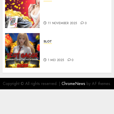
Cara Mengatur Waktu
Bermain Slot Online untuk
Maksimalkan Keuntungan
11 NOVEMBER 2025
0
SLOT
Slot Online dengan Bonus
Terbesar di 2025
1 MEI 2025
0
Copyright © All rights reserved.
|
ChromeNews
by AF themes.