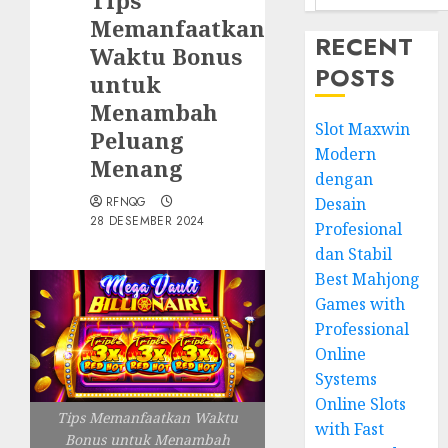
Tips
Memanfaatkan
RECENT
Waktu Bonus
POSTS
untuk
Menambah
Slot Maxwin
Peluang
Modern
Menang
dengan
RFNQG
Desain
28 DESEMBER 2024
Profesional
dan Stabil
Best Mahjong
Games with
Professional
Online
Systems
Online Slots
Tips Memanfaatkan Waktu
with Fast
Bonus untuk Menambah