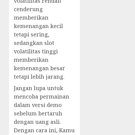
volatilitas rendah
cenderung
memberikan
kemenangan kecil
tetapi sering,
sedangkan slot
volatilitas tinggi
memberikan
kemenangan besar
tetapi lebih jarang.
Jangan lupa untuk
mencoba permainan
dalam versi demo
sebelum bertaruh
dengan uang asli.
Dengan cara ini, Kamu